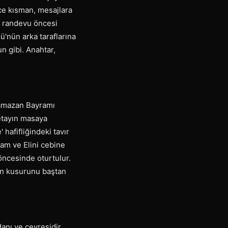
ce kısman, mesajlara
, randevu öncesi
ü'nün arka taraflarına
n gibi. Anahtar,
Ramazan Bayramı
etayın masaya
 hafifliğindeki tavır
dam ve Elini cebine
öncesinde oturtulur.
lın kusurunu baştan
anı ve çevresidir.