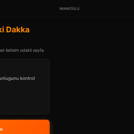
IMAMOGLU
ki Dakka
t iletisim odakli sayfa.
gunlugunu kontrol
 »