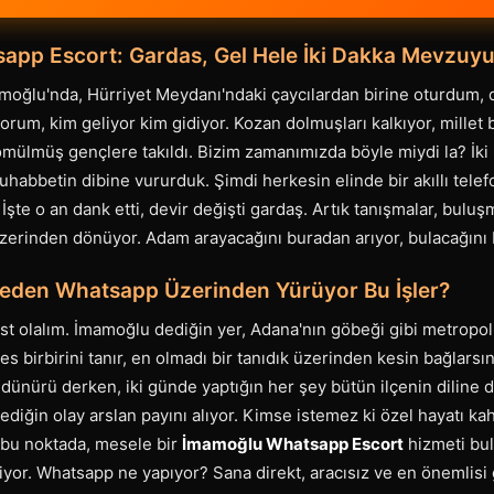
app Escort: Gardas, Gel Hele İki Dakka Mevzuy
oğlu'nda, Hürriyet Meydanı'ndaki çaycılardan birine oturdum, d
orum, kim geliyor kim gidiyor. Kozan dolmuşları kalkıyor, millet b
lmüş gençlere takıldı. Bizim zamanımızda böyle miydi la? İki l
uhabbetin dibine vururduk. Şimdi herkesin elinde bir akıllı tele
şte o an dank etti, devir değişti gardaş. Artık tanışmalar, buluşm
 üzerinden dönüyor. Adam arayacağını buradan arıyor, bulacağını
eden Whatsapp Üzerinden Yürüyor Bu İşler?
st olalım. İmamoğlu dediğin yer, Adana'nın göbeği gibi metropol
s birbirini tanır, en olmadı bir tanıdık üzerinden kesin bağlarsın.
ünürü derken, iki günde yaptığın her şey bütün ilçenin diline d
dediğin olay arslan payını alıyor. Kimse istemez ki özel hayatı 
 bu noktada, mesele bir
İmamoğlu Whatsapp Escort
hizmeti bul
yor. Whatsapp ne yapıyor? Sana direkt, aracısız ve en önemlisi