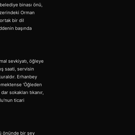
 belediye binası önü,
 üzerindeki Orman
rtak bir dil
caddenin başında
mal sevkiyatı, öğleye
ış saati, servisin
kuraldır. Erhanbey
 demektense 'Öğleden
dar sokakları tıkanır,
u'nun ticari
zü önünde bir şey