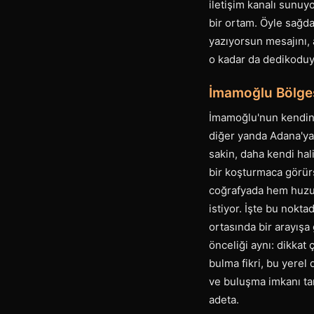
iletişim kanalı sunuy
bir ortam. Öyle sağd
yazıyorsun mesajını, 
o kadar da dedikoduy
İmamoğlu Bölgesi
İmamoğlu'nun kendine 
diğer yanda Adana'ya 
sakin, daha kendi hal
bir koşturmaca görürs
coğrafyada hem huzur
istiyor. İşte bu nokta
ortasında bir arayışa
önceliği aynı: dikkat
bulma fikri, bu yerel
ve buluşma imkanı ta
adeta.