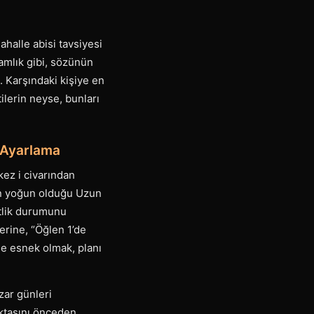
halle abisi tavsiyesi
damlık gibi, sözünün
 Karşındaki kişiye en
ilerin neyse, bunları
 Ayarlama
kez i civarından
ın yoğun olduğu Uzun
itlik durumunu
erine, “Öğlen 1’de
nde esnek olmak, planı
zar günleri
oktasını önceden