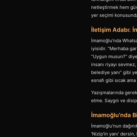
netleştirmek hem güv
yer seçimi konusunda 
İletişim Adabı:
İmamoğlu’nda Whatsap
iyisidir. “Merhaba gar
“Uygun musun?” diye 
insanı riyayı sevmez
belediye yanı” gibi y
esnafı gibi sıcak ama 
Yazışmalarında gereks
etme. Saygılı ve disip
İmamoğlu'nda B
İmamoğlu'nun dağınık 
'Nizip'in yanı' dersin