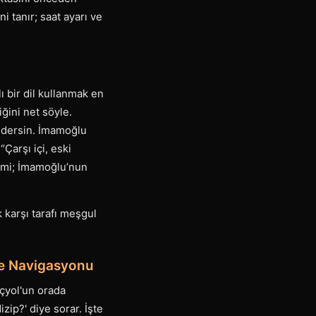
 tanır; saat ayarı ve
 bir dil kullanmak en
iğini net söyle.
 dersin. İmamoğlu
Çarşı içi, eski
amimi; İmamoğlu’nun
 karşı tarafı meşgul
le Navigasyonu
Üçyol'un orada
zip?' diye sorar. İşte