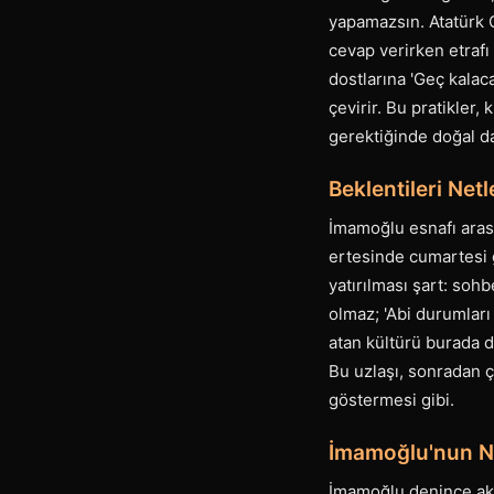
yapamazsın. Atatürk 
cevap verirken etraf
dostlarına 'Geç kalac
çevirir. Bu pratikler
gerektiğinde doğal d
Beklentileri Net
İmamoğlu esnafı aras
ertesinde cumartesi
yatırılması şart: sohb
olmaz; 'Abi durumları
atan kültürü burada d
Bu uzlaşı, sonradan ç
göstermesi gibi.
İmamoğlu'nun N
İmamoğlu denince akla