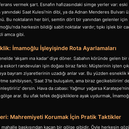
ferans vermek şart. Esnafın hafızasındaki simge yerler var: eski
n yanındaki Saat Kulesi'nin dibi, ya da Adnan Menderes Bulvarı
. Bu noktaların her biri, semtin dört bir yanından gelenler için o
oğlu'nda herkesin bildiği sabit noktalar vardır; tıpkı işlek bir 
i amca gibi.
klik: İmamoğlu İşleyişinde Rota Ayarlamaları
enelde 'akşam ına kadar' diye döner. Sabahın köründe gelen bir 
a eskort randevuları işin doğası biraz farklı: Müşterinin işten çık
 veya bayram ziyaretlerinin uzadığı anlar var. Bu yüzden esneklik 
etme sahibiysen, 'Saat 3'te buluşalım, ama biraz gecikebilirim'
nleştiririz' dersin. Hava da cabası: Yağmur yağarsa Karatepe'nin 
gölge arar. Bu ufak tefek değişikliklere ayak uydurmak, İmamoğl
kleri: Mahremiyeti Korumak İçin Pratik Taktikler
, mahalle baskısından kaçan bir gölge gibidir. Öyle herkesin gö