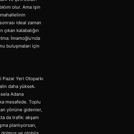
ıklım olur. Ama işin
 mahallelinin
 sonrası ideal zaman
n çıkan kalabalığın
nutma: İmamoğlu'nda
nu buluşmaları için
i Pazar Yeri Otoparkı
alin daha yüksek.
esela Adana
ika mesafede. Toplu
ozan yönüne gidenler,
ta da trafik: akşam
uşma planlıyorsan,
in dolmuş ve otobüs