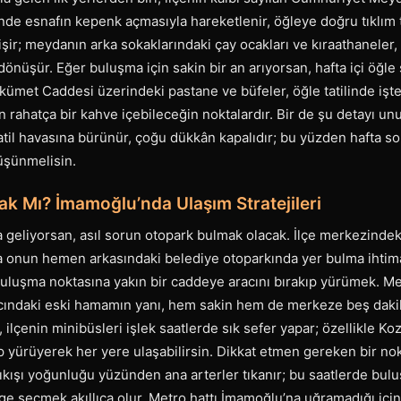
nde esnafın kepenk açmasıyla hareketlenir, öğleye doğru tıklım t
ir; meydanın arka sokaklarındaki çay ocakları ve kıraathaneler,
nüşür. Eğer buluşma için sakin bir an arıyorsan, hafta içi öğle
Hükümet Caddesi üzerindeki pastane ve büfeler, öğle tatilinde işte
 rahatça bir kahve içebileceğin noktalardır. Bir de şu detayı u
atil havasına bürünür, çoğu dükkân kapalıdır; bu yüzden hafta so
üşünmelisin.
ak Mı? İmamoğlu’nda Ulaşım Stratejileri
 geliyorsan, asıl sorun otopark bulmak olacak. İlçe merkezindek
 onun hemen arkasındaki belediye otoparkında yer bulma ihtim
buluşma noktasına yakın bir caddeye aracını bırakıp yürümek. M
cındaki eski hamamın yanı, hem sakin hem de merkeze beş dak
 ilçenin minibüsleri işlek saatlerde sık sefer yapar; özellikle K
p yürüyerek her yere ulaşabilirsin. Dikkat etmen gereken bir nok
çıkışı yoğunluğu yüzünden ana arterler tıkanır; bu saatlerde bul
ge seçmek akıllıca olur. Metro hattı İmamoğlu’na uğramadığı iç