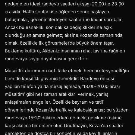
nedenle en ideal randevu saatleri akşam 20.00 ile 23.00
arasıdır. Hafta sonları ise öğleden sonra başlayan
buluşmalar, gecenin ilerleyen saatlerine kadar sürebilir.
Ancak bu esneklik, son dakika değişikliklerine açık
olunduğu anlamına gelmez; aksine Kozan’da zamanında
olmak, özellikle ilk görüşmelerde büyük önem taşır.
Bekleme kültürü, Akdeniz insanının rahat tavrına rağmen
randevuya saygı duyulmasını gerektirir.
Musaitlik durumunu net ifade etmek, hem profesyonelliğin
hem de karşılıklı güvenin temelidir. Randevu öncesi
yapılan telefon ya da mesajlaşmada, ‘18.00-20.00 arası
müsaitim’ gibi net zaman aralıkları vermek, yanlış
anlaşılmaları engeller. Özellikle bayram ve tatil
dönemlerinde Kozan’da trafik ve kalabalık artar; bu yüzden
randevuya 15-20 dakika erken gelmek, gecikme riskine
karşı akıllıca bir önlem olur. Unutmayın, Kozan’da saatler
gerçekten de dostça bir sohbetin ya da keyifli anların