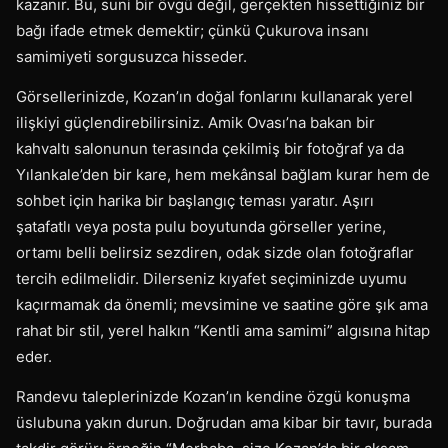
kazanır. Bu, suni bir övgü değil, gerçekten hissettiğiniz bir
bağı ifade etmek demektir; çünkü Çukurova insanı
samimiyeti sorgusuzca hisseder.
Görsellerinizde, Kozan’ın doğal fonlarını kullanarak yerel
ilişkiyi güçlendirebilirsiniz. Amik Ovası’na bakan bir
kahvaltı salonunun terasında çekilmiş bir fotoğraf ya da
Yılankale’den bir kare, hem mekânsal bağlam kurar hem de
sohbet için harika bir başlangıç teması yaratır. Aşırı
şatafatlı veya posta pulu boyutunda görseller yerine,
ortamı belli belirsiz sezdiren, odak sizde olan fotoğraflar
tercih edilmelidir. Dilerseniz kıyafet seçiminizde uyumu
kaçırmamak da önemli; mevsimine ve saatine göre şık ama
rahat bir stil, yerel halkın “Kentli ama samimi” algısına hitap
eder.
Randevu taleplerinizde Kozan’ın kendine özgü konuşma
üslubuna yakın durun. Doğrudan ama kibar bir tavır, burada