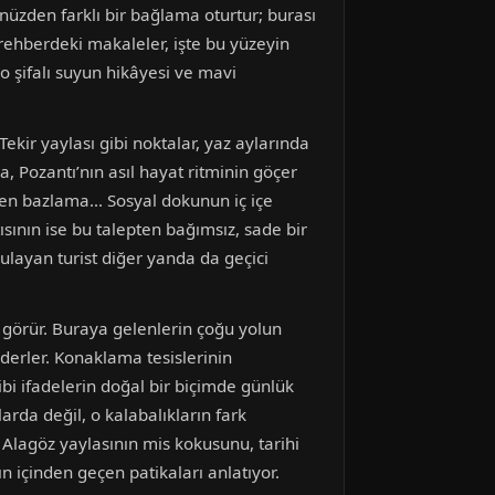
nüzden farklı bir bağlama oturtur; burası
rehberdeki makaleler, işte bu yüzeyin
i o şifalı suyun hikâyesi ve mavi
kir yaylası gibi noktalar, yaz aylarında
ça, Pozantı’nın asıl hayat ritminin göçer
şen bazlama... Sosyal dokunun iç içe
ısının ise bu talepten bağımsız, sade bir
zulayan turist diğer yanda da geçici
 görür. Buraya gelenlerin çoğu yolun
derler. Konaklama tesislerinin
ibi ifadelerin doğal bir biçimde günlük
arda değil, o kalabalıkların fark
 Alagöz yaylasının mis kokusunu, tarihi
 içinden geçen patikaları anlatıyor.