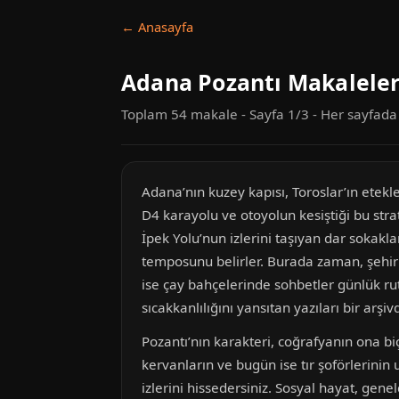
← Anasayfa
Adana Pozantı Makaleler
Toplam 54 makale - Sayfa 1/3 - Her sayfad
Adana’nın kuzey kapısı, Toroslar’ın etekle
D4 karayolu ve otoyolun kesiştiği bu strat
İpek Yolu’nun izlerini taşıyan dar sokakl
temposunu belirler. Burada zaman, şehir
ise çay bahçelerinde sohbetler günlük ru
sıcakkanlılığını yansıtan yazıları bir ar
Pozantı’nın karakteri, coğrafyanın ona bi
kervanların ve bugün ise tır şoförlerinin
izlerini hissedersiniz. Sosyal hayat, gen