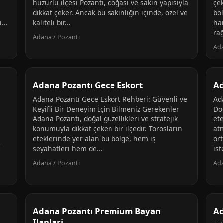
huzurlu ilçesi Pozantı, doğası ve sakin yapısıyla
çe
dikkat çeker. Ancak bu sakinliğin içinde, özel ve
böl
...
kaliteli bir...
ha
rağ
Adana / Pozantı
Ada
Adana Pozantı Gece Eskort
Ad
Adana Pozantı Gece Eskort Rehberi: Güvenli ve
Ada
Keyifli Bir Deneyim İçin Bilmeniz Gerekenler
Do
Adana Pozantı, doğal güzellikleri ve stratejik
ete
konumuyla dikkat çeken bir ilçedir. Torosların
atm
eteklerinde yer alan bu bölge, hem iş
or
i
seyahatleri hem de...
ist
Adana / Pozantı
Ada
Adana Pozantı Premium Bayan
Ad
Ilanlari