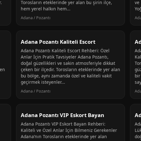
.
Torosların eteklerinde yer alan bu şirin ilçe,
ve 
hem yerel halkın hem...
Yo
Adana / Pozantı
Ada
Adana Pozantı Kaliteli Escort
Ad
Adana Pozantı Kaliteli Escort Rehberi: Özel
Ada
Anlar İçin Pratik Tavsiyeler Adana Pozantı,
Ka
doğal güzellikleri ve sakin atmosferiyle dikkat
Tor
ken
çeken bir ilçedir. Torosların eteklerinde yer alan
güz
bu bölge, aynı zamanda özel ve kaliteli vakit
bir
geçirmek isteyenler...
sa
Adana / Pozantı
Ada
Adana Pozantı VIP Eskort Bayan
Ad
Adana Pozantı VIP Eskort Bayan Rehberi:
Ad
n
Kaliteli ve Özel Anlar İçin Bilmeniz Gerekenler
Lü
Adana’nın Torosların eteklerinde yer alan
doğ