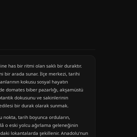
e has bir ritmi olan saklı bir duraktır.
i bir arada sunar. İlçe merkezi, tarihi
manlarının kokusu sosyal hayatın
nde domates biber pazarlığı, akşamüstü
otantik dokusunu ve sakinlerinin
fedilesi bir durak olarak sunmak.
bu nokta, tarih boyunca orduların,
âlâ o eski yolcu ağırlama geleneğinin
ndaki lokantalarda şekillenir. Anadolu’nun