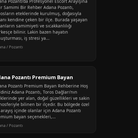
ana Pozantı’da Profesyonel Escort Arayışına
ir Samimi Bir Rehber Adana Pozantı,
rosların eteklerinde kurulmuş, doğasıyla
sanı kendine çeken bir ilçe. Burada yaşayan
anların samimiyeti ve sıcakkanlılığı
kesçe bilinir. Lakin bazen hayatın
uşturması, iş stresi ya...
na / Pozantı
ana Pozantı Premium Bayan
ana Pozantı Premium Bayan Rehberine Hoş
ldiniz Adana Pozantı, Toros Dağları’nın
klerinde yer alan, doğal güzellikleri ve sakin
osferiyle bilinen bir ilçedir. Bu bölgede özel
 arayış içinde olanlar için Adana Pozantı
emium bayan seçenekleri,...
na / Pozantı