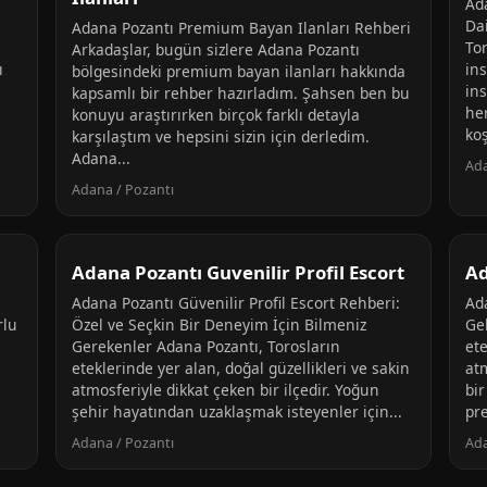
Ad
Da
Adana Pozantı Premium Bayan Ilanları Rehberi
To
Arkadaşlar, bugün sizlere Adana Pozantı
ı
in
bölgesindeki premium bayan ilanları hakkında
ins
kapsamlı bir rehber hazırladım. Şahsen ben bu
her
konuyu araştırırken birçok farklı detayla
koş
karşılaştım ve hepsini sizin için derledim.
Adana...
Ada
Adana / Pozantı
Adana Pozantı Guvenilir Profil Escort
Ad
Adana Pozantı Güvenilir Profil Escort Rehberi:
Ad
rlu
Özel ve Seçkin Bir Deneyim İçin Bilmeniz
Ge
Gerekenler Adana Pozantı, Torosların
ete
eteklerinde yer alan, doğal güzellikleri ve sakin
atm
atmosferiyle dikkat çeken bir ilçedir. Yoğun
bir
şehir hayatından uzaklaşmak isteyenler için...
pr
Adana / Pozantı
Ada