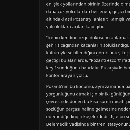
en işlek yollarından birinin üzerinde ol
daha çok yolculardan beslenen, geçici bi
altındaki asıl Pozantı’yı anlatır: Kamışlı 
yolculuklara açılan kapı gibi.
İlçenin kendine özgü dokusunu anlamak içi
şehir sıcağından kaçanların soluklandığı, k
kültürüyle şekillendiğini görürsünüz; keç
geçtiği bu alanlarda, “Pozantı escort” ifa
keyif sunduğunu hatırlatır. Bu arşivde her
konfor arayan yolcu.
Pozantı’nın bu konumu, aynı zamanda başk
yorgunluğunu atmak için bir iki günlüğüne
çevresinde dönen bu kısa süreli misafirpe
sözlüğün parçası haline gelmesine neden o
edemediği dingin köşelerdedir. İşte bu s
Belemedik vadisinde bir tren istasyonunu