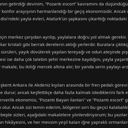
manın getirdiği devinim, “Pozantı escort” kavramını da düşündüğü
r konfor arayışının harmanlandığı bir geçiş ekonomisidir. Ancak 
Vadisi’ndeki yayla evleri, Atatürk’ün şapkasını çıkarttığı noktadak
n merkez çarşıdan ayrılıp, yaylalara doğru yol almak gerekir. Te
ar kristali gibi berrak derelerin aktığı yerlerdir. Buralara çıktık
i sürüleri, yayık dövülerek yapılan tereyağı ve odun ateşinde pi
desi ise daha çok talebin şehir merkezine kaydığını, yayla yaşant
 makale, bu ikiliği mercek altına alır; bir yanda serin yaylayı ar
ent Ankara ile Akdeniz kıyıları arasında bir fren pedalı görevi
 durur; ancak keşfettikçe daha fazla kalmak istediklerini fark e
rverlik ekonomisi, “Pozantı Bayan ilanları” ve “Pozantı escort” g
lur. Ancak sizi temin ederim, bölgenin sırrı bu geçici kalabalıkl
ebeple sizleri, aşağıdaki makalelere yönlendiriyorum; bu yazılar
n hikâyesini, ve her mevsim yeşil kalan iğne yapraklı ormanların