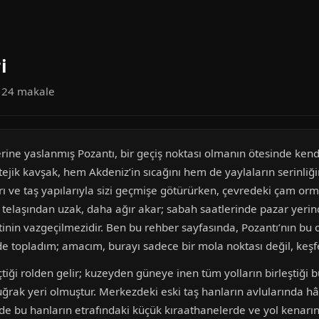
i
a 24 makale
rine yaslanmış Pozantı, bir geçiş noktası olmanın ötesinde kendin
ejik kavşak, hem Akdeniz’in sıcağını hem de yaylaların serinliğin
arı ve taş yapılarıyla sizi geçmişe götürürken, çevredeki çam or
 telaşından uzak, daha ağır akar; sabah saatlerinde pazar yeri
tinin vazgeçilmezidir. Ben bu rehber sayfasında, Pozantı’nın bu 
şivde topladım; amacım, burayı sadece bir mola noktası değil, keş
çtiği rolden gelir; kuzeyden güneye inen tüm yolların birleştiği 
 uğrak yeri olmuştur. Merkezdeki eski taş hanların avlularında h
elde bu hanların etrafındaki küçük kıraathanelerde ve yol kenarı