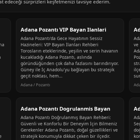
aat edeceği sürprizleri keşfetmenizi tavsiye ederim.
Adana Pozantı VIP Bayan Ilanlari
Ad
Adana Pozantı'da Gece Hayatının Sessiz
Ad
ana
Hazineleri: VIP Bayan İlanları Rehberi
ve
Torosların eteklerinde, yeşilin ve serin havanın
Ada
n
kucakladığı Adana Pozantı, aslında
Poz
göründüğünden çok daha fazlasını barındırıyor.
st
Güney ile İç Anadolu'yu bağlayan bu stratejik
il
geçit noktası, hem...
su
Adana / Pozantı
Ada
Adana Pozantı Dogrulanmis Bayan
Ad
Adana Pozantı Doğrulanmış Bayan Rehberi:
Ad
Güvenli ve Konforlu Bir Deneyim İçin Bilmeniz
Se
Gerekenler Adana Pozantı, doğal güzellikleri ve
doğ
e
stratejik konumuyla dikkat çeken bir ilçedir.
ko