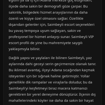
eğitim ya da iş için Adana merkeze göç ettiğinden,
ilçede daha sakin bir demografi göze çarpar. Bu
sakinlik, bölgedeki hizmet arayışlarının da daha
özenli ve kişiye özel olmasını sağlar. Özellikle
dışarıdan gelenler için, Saimbeyli escort seçenekleri
bu yavaş tempoya uyum sağlayan, sakin ve
profesyonel bir hizmet anlayışı sunar. Saimbeyli VIP
escort profili de yine bu mahremiyete saygılı
yaklaşımıyla bilinir.
Dağlık yapısı ve yaylaları ile bilinen Saimbeyli, yaz
aylarında dahi geceyi serin geçirmenize olanak tanır.
Bu iklimsel avantaj, ilçeyi Adana sıcağından kaçmak
isteyenler için bir sığınak haline getirmiştir. Yollar
genellikle dik rampalar ve virajlarla doludur, bu da
Saimbeyli’yi keşfetmeyi biraz macera katmanızı
gerektiren bir yerel deneyime dönüştürür. İlçenin dış
mahallelerindeki köyler ise daha da sakin bir hayat