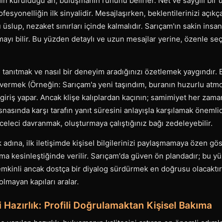
min kurulduğu an, buluşmanın ruhunu belirler. Net ve saygılı bir ü
fesyonelliğin ilk sinyalidir. Mesajlaşırken, beklentilerinizi açık
üslup, nezaket sınırları içinde kalmalıdır. Sarıçam'ın sakin insan
mayı bilir. Bu yüzden detaylı ve uzun mesajlar yerine, özenle se
i tanıtmak ve nasıl bir deneyim aradığınızı özetlemek yaygındır. 
i vermek (Örneğin: Sarıçam'a yeni taşındım, buranın huzurlu atm
iriş yapar. Ancak klişe kalıplardan kaçının; samimiyet her zama
nasında karşı tarafın yanıt süresini anlayışla karşılamak önemli
aceleci davranmak, oluşturmaya çalıştığınız bağı zedeleyebilir.
dına, ilk iletişimde kişisel bilgilerinizi paylaşmamaya özen gö
ma kesinleştiğinde verilir. Sarıçam'da güven ön plandadır; bu yü
emkinli ancak dostça bir diyalog sürdürmek en doğrusu olacaktır. 
olmayan kapıları aralar.
Hazırlık: Profili Doğrulamaktan Kişisel Bakıma