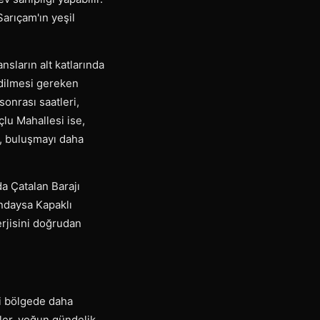
arıçam'ın yeşil
sların alt katlarında
edilmesi gereken
onrası saatleri,
lu Mahallesi ise,
k, buluşmayı daha
a Çatalan Barajı
ındaysa Kapaklı
erjisini doğrudan
ri bölgede daha
tler, yoğun gündelik