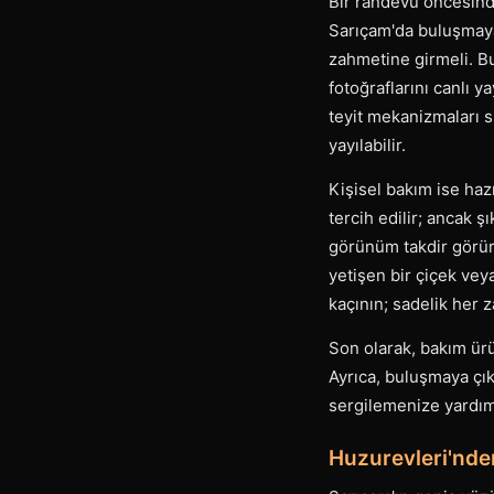
Bir randevu öncesinde
Sarıçam'da buluşmaya 
zahmetine girmeli. Bu
fotoğraflarını canlı 
teyit mekanizmaları s
yayılabilir.
Kişisel bakım ise hazı
tercih edilir; ancak ş
görünüm takdir görür
yetişen bir çiçek veya
kaçının; sadelik her z
Son olarak, bakım ürü
Ayrıca, buluşmaya çı
sergilemenize yardımcı
Huzurevleri'nde