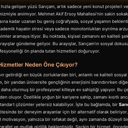
hızla gelişen yüzü Sarıçam, artık sadece yeni konut projeleri 
mizmiyle anılmıyor. Mehmet Akif Ersoy Mahallesi'nin sakin sokak
ına kadar uzanan bu geniş coğrafyada, sosyal yaşamın beklentil
ademik hayatın stresi veya sadece monotonluktan sıyrılma arzus
eyimler aramaya itiyor. Bu noktada, kişisel zamanını en kaliteli 
 arayışlar gündeme geliyor. Bu arayışlar, Sarıçam'ın sosyal dokusu
ofesyonelliği ön planda tutan hizmetleri doğuruyor.
Hizmetler Neden Öne Çıkıyor?
 getirdiği en büyük zorluklardan biri, anlamlı ve kaliteli sosyal
m, bir yandan üniversite gençliğinin enerjisini barındırırken diğ
daha oturmuş bir profesyonel kitleye ev sahipliği yapıyor. Bu çeşi
en oluyor. Özellikle yoğun bir kariyere sahip, zamanı kısıtlı anca
standart çözümler yetersiz kalabiliyor. İşte bu bağlamda, bir
Sarı
ötesinde bir deneyim arayanlar için bir alternatif olarak beliriyor
 motivasyon, yalnızca bir refakat değil, aynı zamanda düzeyli bir
rafet ve mutlak gizlilik beklentisidir. Seçkin bir hizmet, öncede