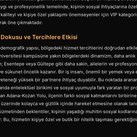
 saygı ve profesyonellik temelinde, kişinin sosyal ihtiyaçlarına ö
 kaliteyi ve kişiye özel yaklaşımı önemseyenler için VIP kategor
rak öne çıkmaktadır.
Dokusu ve Tercihlere Etkisi
 demografik yapısı, bölgedeki hizmet tercihlerini doğrudan etkile
iversitesi kampüsüne yakın bölgelerdeki dinamizm, daha anlık 
n; Esentepe veya Gültepe gibi daha sakin, ailelerin ve profesyon
ve sükunet öncelik kazanır. Bir iş insanı, önemli bir yemek veya e
yeteneği yüksek bir partnere ihtiyaç duyabilir. Bu noktada aranan
manda entelektüel birikimi ve sosyal uyumuyla fark yaratan bir pr
lan Adana-Kozan Yolu, ilçenin farklı sosyal katmanlarını birbirin
üzerinde kolayca ve gizlilik içinde hareket etmesine olanak tanır
izmetinden beklentiler, kişinin yaşadığı muhitin sosyal kodların
r. Bu, hizmetin kişiye özel ve butik bir nitelik taşıması gerektiği