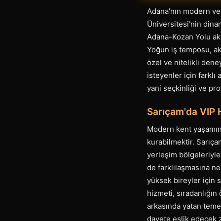
Adana'nın modern ve 
Üniversitesi'nin dina
Adana-Kozan Yolu aks
Yoğun iş temposu, ak
özel ve nitelikli den
isteyenler için farklı
yani seçkinliği ve pr
Sarıçam'da VIP 
Modern kent yaşamının
kurabilmektir. Sarıça
yerleşim bölgeleriyle 
de farklılaşmasına ned
yüksek bireyler için 
hizmeti, sıradanlığın 
arkasında yatan temel
davete eşlik edecek za