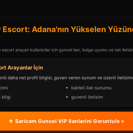
 Escort: Adana'nın Yükselen Yüzün
escort arayan kullanicilar icin guncel ilan, bolge uyumu ve net iletisi
rt Arayanlar İçin
ti daha net profil bilgisi, guven veren sunum ve ozenli iletisimd
cimi
kaliteli ilan sunumu
 bilgi
guvenli iletisim
★ Saricam Guncel VIP Ilanlarini Goruntule »