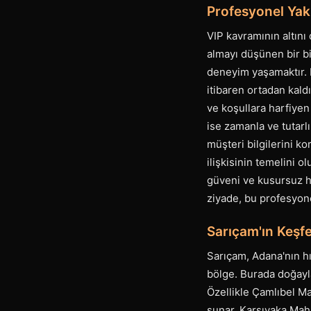
Profesyonel Yak
VIP kavramının altını
almayı düşünen bir b
deneyim yaşamaktır. 
itibaren ortadan kald
ve koşullara harfiyen
ise zamanla ve tutarlı 
müşteri bilgilerini 
ilişkisinin temelini 
güveni ve kusursuz hi
ziyade, bu profesyone
Sarıçam'ın Keşf
Sarıçam, Adana'nın h
bölge. Burada doğayla
Özellikle Çamlıbel Mah
sunar. Karşıyaka Maha