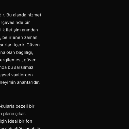
dir. Bu alanda hizmet
erçevesinde bir
ilk iletişim anından
a, belirlenen zaman
surları içerir. Güven
na olan bağlılığı,
sergilemesi, güven
anda bu sarsılmaz
zeysel vaatlerden
neyimin anahtarıdır.
ularla bezeli bir
 plana çıkar.
çin ideal bir fon
 sahipliği yapabilir.