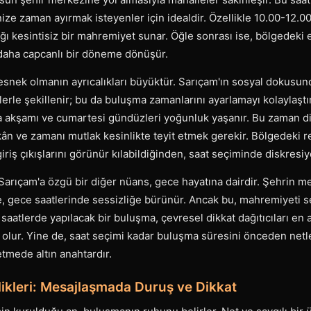
ize zaman ayırmak isteyenler için idealdir. Özellikle 10.00-12.00 
ı kesintisiz bir mahremiyet sunar. Öğle sonrası ise, bölgedeki 
i daha capcanlı bir döneme dönüşür.
snek olmanın ayrıcalıkları büyüktür. Sarıçam'ın sosyal dokusun
lerle şekillenir; bu da buluşma zamanlarını ayarlamayı kolaylaştır
a akşamı ve cumartesi gündüzleri yoğunluk yaşanır. Bu zaman di
n ve zamanı mutlak kesinlikte teyit etmek gerekir. Bölgedeki re
giriş çıkışlarını görünür kılabildiğinden, saat seçiminde diskres
arıçam'a özgü bir diğer nüans, gece hayatına dairdir. Şehrin m
e, gece saatlerinde sessizliğe bürünür. Ancak bu, mahremiyeti s
ç saatlerde yapılacak bir buluşma, çevresel dikkat dağıtıcıları en 
t olur. Yine de, saat seçimi kadar buluşma süresini önceden netle
etmede altın anahtardır.
likleri: Mesajlaşmada Duruş ve Dikkat