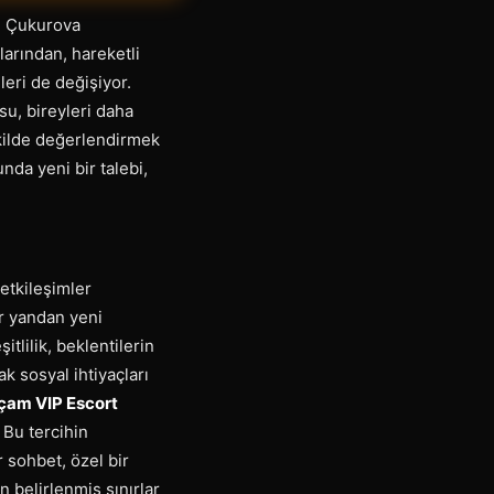
ve Çukurova
larından, hareketli
eri de değişiyor.
u, bireyleri daha
şekilde değerlendirmek
nda yeni bir talebi,
 etkileşimler
er yandan yeni
tlilik, beklentilerin
k sosyal ihtiyaçları
çam VIP Escort
. Bu tercihin
 sohbet, özel bir
n belirlenmiş sınırlar