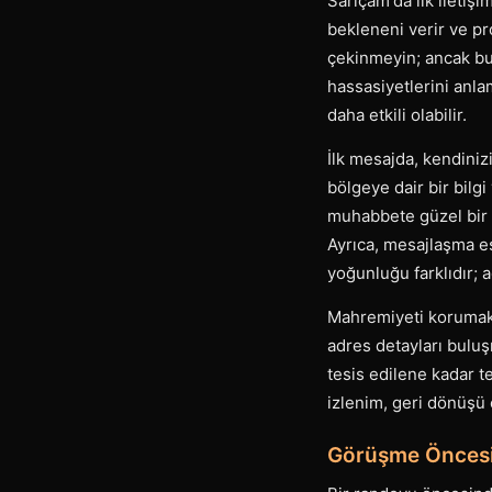
Sarıçam'da ilk iletişi
bekleneni verir ve pro
çekinmeyin; ancak bu 
hassasiyetlerini anla
daha etkili olabilir.
İlk mesajda, kendiniz
bölgeye dair bir bilg
muhabbete güzel bir g
Ayrıca, mesajlaşma es
yoğunluğu farklıdır; 
Mahremiyeti korumak a
adres detayları buluş
tesis edilene kadar t
izlenim, geri dönüşü 
Görüşme Öncesi 