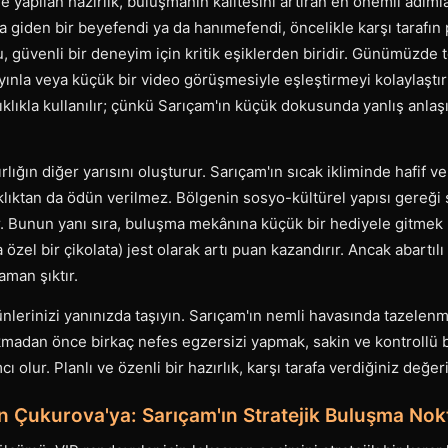
 yapılan hazırlık, buluşmanın kalitesini artıran en önemli adımla
giden bir beyefendi ya da hanımefendi, öncelikle karşı tarafın 
, güvenli bir deneyim için kritik eşiklerden biridir. Günümüzde te
yayınla veya küçük bir video görüşmesiyle eşleştirmeyi kolaylaştı
ıklıkla kullanılır; çünkü Sarıçam'ın küçük dokusunda yanlış anlaşı
rlığın diğer yarısını oluşturur. Sarıçam'ın sıcak ikliminde hafif ve
ıklıktan da ödün verilmez. Bölgenin sosyo-kültürel yapısı gereği s
. Bunun yanı sıra, buluşma mekânına küçük bir hediyele gitmek
 özel bir çikolata) jest olarak artı puan kazandırır. Ancak abartıl
aman şıktır.
nlerinizi yanınızda taşıyın. Sarıçam'ın nemli havasında tazelenm
kmadan önce birkaç nefes egzersizi yapmak, sakin ve kontrollü 
 olur. Planlı ve özenli bir hazırlık, karşı tarafa verdiğiniz değer
n Çukurova'ya: Sarıçam'ın Stratejik Buluşma Nokt