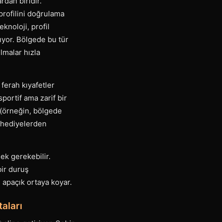
rdan biridir.
profilini doğrulama
knoloji, profil
rıyor. Bölgede bu tür
lmalar hızla
 ferah kıyafetler
portif ama zarif bir
 (örneğin, bölgede
ı hediyelerden
ek gerekebilir.
bir duruş
i apaçık ortaya koyar.
aları