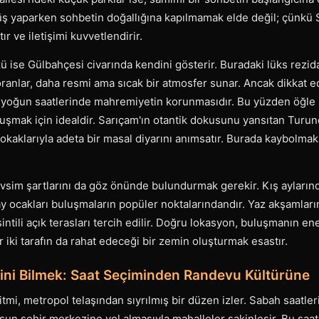
ş yaparken sohbetin doğallığına kapılmamak elde değil; çünkü S
ır ve iletişimi kuvvetlendirir.
ise Gülbahçesi civarında kendini gösterir. Buradaki lüks rezidan
oranlar, daha resmi ama sıcak bir atmosfer sunar. Ancak dikkat 
 yoğun saatlerinde mahremiyetin korunmasıdır. Bu yüzden öğle s
uşmak için idealdir. Sarıçam'ın otantik dokusunu yansıtan Turunç
sokaklarıyla adeta bir masal diyarını anımsatır. Burada kaybolma
im şartlarını da göz önünde bulundurmak gerekir. Kış aylarınd
y ocakları buluşmaların popüler noktalarındandır. Yaz akşamlar
intili açık terasları tercih edilir. Doğru lokasyon, buluşmanın en
r iki tarafın da rahat edeceği bir zemin oluşturmak esastır.
ni Bilmek: Saat Seçiminden Randevu Kültürüne
tmi, metropol telaşından sıyrılmış bir düzen izler. Sabah saatle
usun şehir merkezine yol almasıyla mahalleler sakinleşir. Bu saa