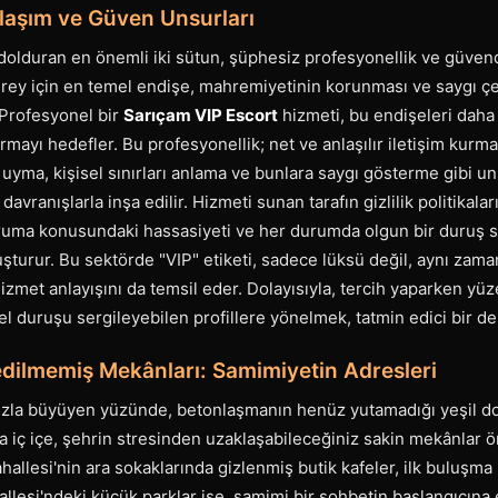
laşım ve Güven Unsurları
 dolduran en önemli iki sütun, şüphesiz profesyonellik ve güven
irey için en temel endişe, mahremiyetinin korunması ve saygı ç
Profesyonel bir
Sarıçam VIP Escort
hizmeti, bu endişeleri daha 
ırmayı hedefler. Bu profesyonellik; net ve anlaşılır iletişim kurm
 uyma, kişisel sınırları anlama ve bunlara saygı gösterme gibi un
davranışlarla inşa edilir. Hizmeti sunan tarafın gizlilik politikaları
koruma konusundaki hassasiyeti ve her durumda olgun bir duruş 
oluşturur. Bu sektörde "VIP" etiketi, sadece lüksü değil, aynı zam
zmet anlayışını da temsil eder. Dolayısıyla, tercih yaparken yü
l duruşu sergileyebilen profillere yönelmek, tatmin edici bir de
edilmemiş Mekânları: Samimiyetin Adresleri
ızla büyüyen yüzünde, betonlaşmanın henüz yutamadığı yeşil dok
 iç içe, şehrin stresinden uzaklaşabileceğiniz sakin mekânlar ön
allesi'nin ara sokaklarında gizlenmiş butik kafeler, ilk buluşma i
llesi'ndeki küçük parklar ise, samimi bir sohbetin başlangıcına ev