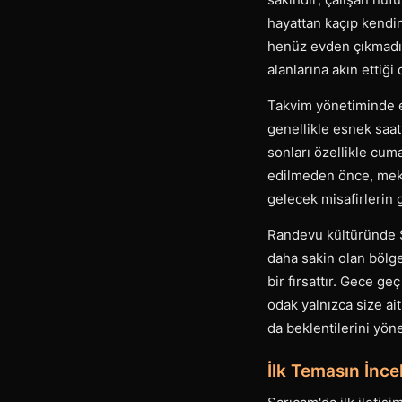
hayattan kaçıp kendin
henüz evden çıkmadığ
alanlarına akın ettiğ
Takvim yönetiminde e
genellikle esnek saat
sonları özellikle cum
edilmeden önce, mekâ
gelecek misafirlerin 
Randevu kültüründe S
daha sakin olan bölg
bir fırsattır. Gece ge
odak yalnızca size ai
da beklentilerini yön
İlk Temasın İnce