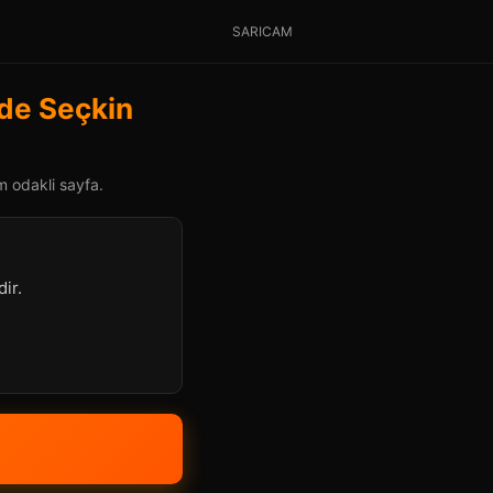
SARICAM
de Seçkin
m odakli sayfa.
ir.