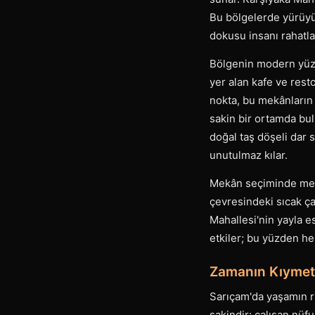
Bu bölgelerde yürüyü
dokusu insanı rahatlat
Bölgenin modern yüzü 
yer alan kafe ve rest
nokta, bu mekânların
sakin bir ortamda bul
doğal taş döşeli dar 
unutulmaz kılar.
Mekân seçiminde mevs
çevresindeki sıcak ça
Mahallesi'nin yayla es
etkiler; bu yüzden he
Zamanın Kıymeti
Sarıçam'da yaşamın ri
sakindir; çalışan nüf