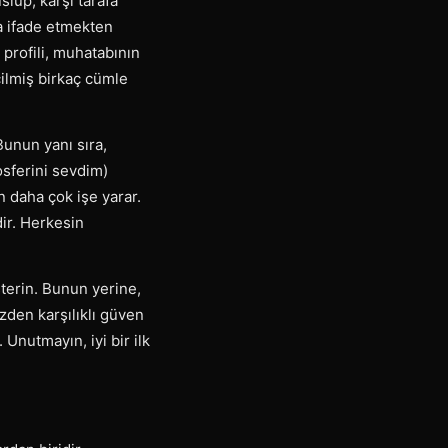
slup, karşı tarafa
ça ifade etmekten
 profili, muhatabının
çilmiş birkaç cümle
Bunun yanı sıra,
osferini sevdim)
n daha çok işe yarar.
dir. Herkesin
sterin. Bunun yerine,
zden karşılıklı güven
Unutmayın, iyi bir ilk