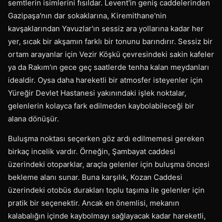
semtlerin isimlerini fısıldar. Levent'in geniş caddelerinden
Gazipaşa'nın dar sokaklarına, Kiremithane'nin
kavşaklarından Yavuzlar'ın sessiz ara yollarına kadar her
yer, sıcak bir akşamın farklı bir tonunu barındırır. Sessiz bir
ortam arayanlar için Vezir Köşkü çevresindeki sakin kafeler
ya da Rakım'ın gece geç saatlerde tenha kalan meydanları
idealdir. Oysa daha hareketli bir atmosfer isteyenler için
Yüreğir Devlet Hastanesi yakınındaki işlek noktalar,
gelenlerin kolayca fark edilmeden kaybolabileceği bir
alana dönüşür.
Buluşma noktası seçerken göz ardı edilmemesi gereken
birkaç incelik vardır. Örneğin, Şambayat caddesi
üzerindeki otoparklar, araçla gelenler için buluşma öncesi
bekleme alanı sunar. Buna karşılık, Kozan Caddesi
üzerindeki otobüs durakları toplu taşıma ile gelenler için
pratik bir seçenektir. Ancak en önemlisi, mekanın
kalabalığın içinde kaybolmayı sağlayacak kadar hareketli,