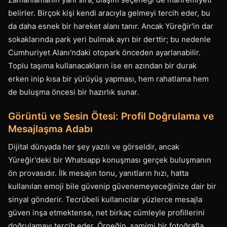
belirler. Birçok kişi kendi aracıyla gelmeyi tercih eder, bu
da daha esnek bir hareket alanı tanır. Ancak Yüreğir'in dar
sokaklarında park yeri bulmak ayrı bir derttir; bu nedenle
Cumhuriyet Alanı'ndaki otopark önceden ayarlanabilir.
Toplu taşıma kullanacakların ise en azından bir durak
erken inip kısa bir yürüyüş yapması, hem rahatlama hem
de buluşma öncesi bir hazırlık sunar.
Görüntü ve Sesin Ötesi: Profil Doğrulama ve
Mesajlaşma Adabı
Dijital dünyada her şey yazılı ve görseldir, ancak
Yüreğir'deki bir Whatsapp konuşması gerçek buluşmanın
ön provasıdır. İlk mesajın tonu, yanıtların hızı, hatta
kullanılan emoji bile güvenip güvenemeyeceğinize dair bir
sinyal gönderir. Tecrübeli kullanıcılar yüzlerce mesajla
güven inşa etmektense, net birkaç cümleyle profillerini
doğrulamayı tercih eder. Örneğin, samimi bir fotoğrafla