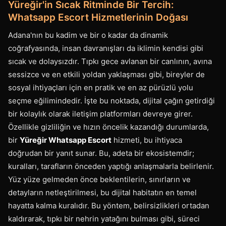
Yüreğir'in Sıcak Ritminde Bir Tercih:
Whatsapp Escort Hizmetlerinin Doğası
Adana'nın bu kadim ve bir o kadar da dinamik
coğrafyasında, insan davranışları da iklimin kendisi gibi
sıcak ve dolaysızdır. Tıpkı gece avlanan bir canlının, avına
sessizce ve en etkili yoldan yaklaşması gibi, bireyler de
sosyal ihtiyaçları için en pratik ve en az pürüzlü yolu
seçme eğilimindedir. İşte bu noktada, dijital çağın getirdiği
bir kolaylık olarak iletişim platformları devreye girer.
Özellikle gizliliğin ve hızın öncelik kazandığı durumlarda,
bir
Yüreğir Whatsapp Escort
hizmeti, bu ihtiyaca
doğrudan bir yanıt sunar. Bu, adeta bir ekosistemdir;
kuralları, tarafların önceden yaptığı anlaşmalarla belirlenir.
Yüz yüze gelmeden önce beklentilerin, sınırların ve
detayların netleştirilmesi, bu dijital habitatın en temel
hayatta kalma kuralıdır. Bu yöntem, belirsizlikleri ortadan
kaldırarak, tıpkı bir nehrin yatağını bulması gibi, süreci