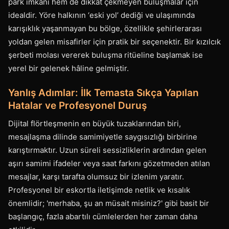
park imkânı hem de dikkat çekmeyen buluşmalar için
idealdir. Yöre halkının ‘eski yol’ dediği ve ulaşımında
karışıklık yaşanmayan bu bölge, özellikle şehirlerarası
yoldan gelen misafirler için pratik bir seçenektir. Bir kızılcık
şerbeti molası vererek buluşma ritüeline başlamak ise
yerel bir gelenek hâline gelmiştir.
Yanlış Adımlar: İlk Temasta Sıkça Yapılan
Hatalar ve Profesyonel Duruş
Dijital flörtleşmenin en büyük tuzaklarından biri,
mesajlaşma dilinde samimiyetle saygısızlığı birbirine
karıştırmaktır. Uzun süreli sessizliklerin ardından gelen
aşırı samimi ifadeler veya saat farkını gözetmeden atılan
mesajlar, karşı tarafta olumsuz bir izlenim yaratır.
Profesyonel bir eskortla iletişimde netlik ve kısalık
önemlidir; 'merhaba, şu an müsait misiniz?' gibi basit bir
başlangıç, fazla abartılı cümlelerden her zaman daha