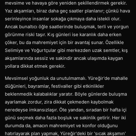
mevsime ve havaya göre yeniden şekillendirmek gerekir.
Yaz akşamları, biraz daha geç saatler planlanır; çünkü hava
serinleyince insanlar sokağa çıkmaya daha istekli olur.
Ancak bunaltıcı öğle saatlerinde buluşmak, terli ve yorgun
görünme riski taşır. Kış günleri ise karanlık daha erken
çöker, bu da mahremiyet için bir avantaj sunar. Özellikle
Selimiye ve Yoğurtçular gibi merkezden uzak semtler, kış
akşamlarında sessiz ve sakindir ancak ulaşımda kaygan
yollara dikkat etmek gerekir.
Mevsimsel yoğunluk da unutulmamalı. Yüreğir'de mahalle
düğünleri, bayramlar, festivaller gibi etkinlikler
beklenmedik kalabalıklar yaratır. Böyle günlerde buluşma
ayarlamak zordur, zira dikkat çekmeden kaybolmak
neredeyse imkansızlaşır. Öte yandan, sıradan bir hafta içi
günü seçmek daha fazla boşluk ve sakinlik getirir. Her iki
durumda da, amacın mahremiyet ve konfor olduğunu
hatırlayarak plan yapmak, Yüreğir'deki bir 'sıcak akşamın'