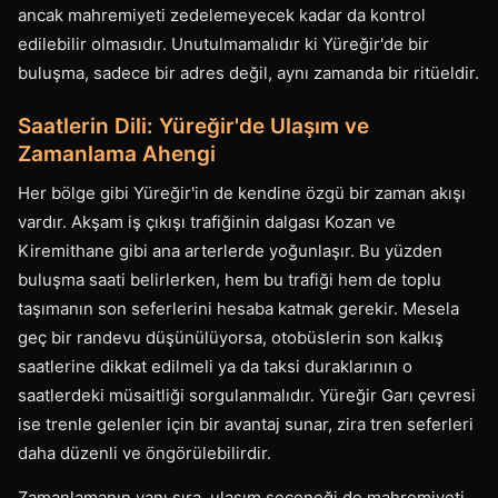
ancak mahremiyeti zedelemeyecek kadar da kontrol
edilebilir olmasıdır. Unutulmamalıdır ki Yüreğir'de bir
buluşma, sadece bir adres değil, aynı zamanda bir ritüeldir.
Saatlerin Dili: Yüreğir'de Ulaşım ve
Zamanlama Ahengi
Her bölge gibi Yüreğir'in de kendine özgü bir zaman akışı
vardır. Akşam iş çıkışı trafiğinin dalgası Kozan ve
Kiremithane gibi ana arterlerde yoğunlaşır. Bu yüzden
buluşma saati belirlerken, hem bu trafiği hem de toplu
taşımanın son seferlerini hesaba katmak gerekir. Mesela
geç bir randevu düşünülüyorsa, otobüslerin son kalkış
saatlerine dikkat edilmeli ya da taksi duraklarının o
saatlerdeki müsaitliği sorgulanmalıdır. Yüreğir Garı çevresi
ise trenle gelenler için bir avantaj sunar, zira tren seferleri
daha düzenli ve öngörülebilirdir.
Zamanlamanın yanı sıra, ulaşım seçeneği de mahremiyeti