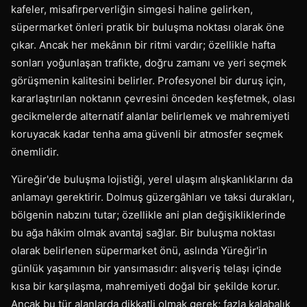
kafeler, misafirperverliğin simgesi haline gelirken,
süpermarket önleri pratik bir buluşma noktası olarak öne
çıkar. Ancak her mekânın bir ritmi vardır; özellikle hafta
sonları yoğunlaşan trafikte, doğru zamanı ve yeri seçmek
görüşmenin kalitesini belirler. Profesyonel bir duruş için,
kararlaştırılan noktanın çevresini önceden keşfetmek, olası
gecikmelerde alternatif alanlar belirlemek ve mahremiyeti
koruyacak kadar tenha ama güvenli bir atmosfer seçmek
önemlidir.
Yüreğir'de buluşma lojistiği, yerel ulaşım alışkanlıklarını da
anlamayı gerektirir. Dolmuş güzergâhları ve taksi durakları,
bölgenin nabzını tutar; özellikle ani plan değişikliklerinde
bu ağa hâkim olmak avantaj sağlar. Bir buluşma noktası
olarak belirlenen süpermarket önü, aslında Yüreğir'in
günlük yaşamının bir yansımasıdır: alışveriş telaşı içinde
kısa bir karşılaşma, mahremiyeti doğal bir şekilde korur.
Ancak bu tür alanlarda dikkatli olmak gerek; fazla kalabalık