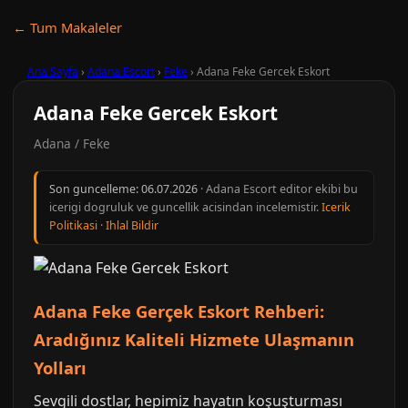
← Tum Makaleler
Ana Sayfa
›
Adana Escort
›
Feke
›
Adana Feke Gercek Eskort
Adana Feke Gercek Eskort
Adana / Feke
Son guncelleme:
06.07.2026
· Adana Escort editor ekibi bu
icerigi dogruluk ve guncellik acisindan incelemistir.
Icerik
Politikasi
·
Ihlal Bildir
Adana Feke Gerçek Eskort Rehberi:
Aradığınız Kaliteli Hizmete Ulaşmanın
Yolları
Sevgili dostlar, hepimiz hayatın koşuşturması