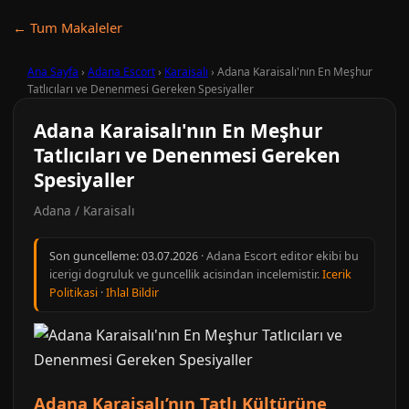
← Tum Makaleler
Ana Sayfa
›
Adana Escort
›
Karaisalı
›
Adana Karaisalı'nın En Meşhur
Tatlıcıları ve Denenmesi Gereken Spesiyaller
Adana Karaisalı'nın En Meşhur
Tatlıcıları ve Denenmesi Gereken
Spesiyaller
Adana / Karaisalı
Son guncelleme:
03.07.2026
· Adana Escort editor ekibi bu
icerigi dogruluk ve guncellik acisindan incelemistir.
Icerik
Politikasi
·
Ihlal Bildir
Adana Karaisalı’nın Tatlı Kültürüne