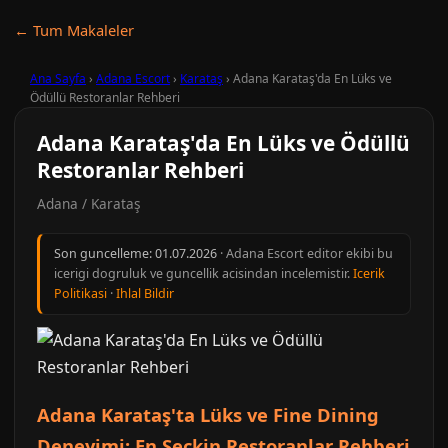
← Tum Makaleler
Ana Sayfa
›
Adana Escort
›
Karataş
›
Adana Karataş'da En Lüks ve
Ödüllü Restoranlar Rehberi
Adana Karataş'da En Lüks ve Ödüllü
Restoranlar Rehberi
Adana / Karataş
Son guncelleme:
01.07.2026
· Adana Escort editor ekibi bu
icerigi dogruluk ve guncellik acisindan incelemistir.
Icerik
Politikasi
·
Ihlal Bildir
Adana Karataş'ta Lüks ve Fine Dining
Deneyimi: En Seçkin Restoranlar Rehberi