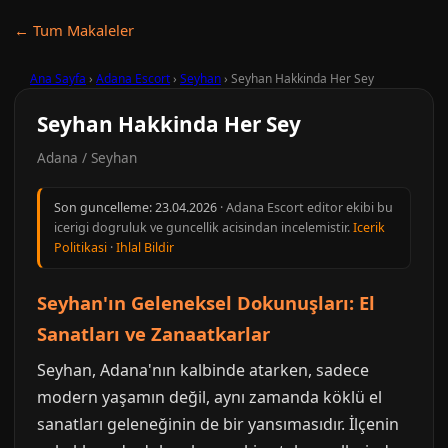
← Tum Makaleler
Ana Sayfa
›
Adana Escort
›
Seyhan
›
Seyhan Hakkinda Her Sey
Seyhan Hakkinda Her Sey
Adana / Seyhan
Son guncelleme:
23.04.2026
· Adana Escort editor ekibi bu
icerigi dogruluk ve guncellik acisindan incelemistir.
Icerik
Politikasi
·
Ihlal Bildir
Seyhan'ın Geleneksel Dokunuşları: El
Sanatları ve Zanaatkarlar
Seyhan, Adana'nın kalbinde atarken, sadece
modern yaşamın değil, aynı zamanda köklü el
sanatları geleneğinin de bir yansımasıdır. İlçenin