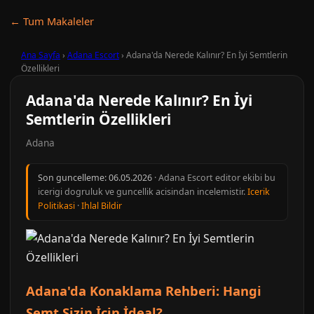
← Tum Makaleler
Ana Sayfa
›
Adana Escort
›
Adana'da Nerede Kalınır? En İyi Semtlerin
Özellikleri
Adana'da Nerede Kalınır? En İyi
Semtlerin Özellikleri
Adana
Son guncelleme:
06.05.2026
· Adana Escort editor ekibi bu
icerigi dogruluk ve guncellik acisindan incelemistir.
Icerik
Politikasi
·
Ihlal Bildir
Adana'da Konaklama Rehberi: Hangi
Semt Sizin İçin İdeal?