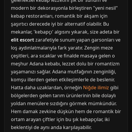
geleneksel kebap lezzetini şık bir sunum ve
modern bir dekorasyonla birleştiren "yeni nesil"
kebap restoranları, romantik bir akşam için
şaşırtıcı derecede iyi bir alternatif olabilir. Bu
mekanlar, 'kebapçı' algısını yıkarak, size adeta bir
elit escort
zarafetiyle sunum yapan garsonları ve
loş aydınlatmalarıyla fark yaratır. Zengin meze
çeşitleri, ara sıcaklar ve finalde masaya gelen o
meşhur Adana kebabı, lezzet dolu bir romantizm
yaşamanızı sağlar. Adana mutfağının zenginliği,
komşu illerden gelen etkileşimlerle de beslenir.
Hatta daha uzaklardan, örneğin
Niğde ilimiz
gibi
bölgelerden gelen tarım ürünlerinin bile dolaylı
yoldan menülere sızdığını görmek mümkündür.
Hem damak zevkine düşkün hem de romantik bir
ortam arayan çiftler için bu şık kebapçılar, iki
beklentiyi de aynı anda karşılayabilir.