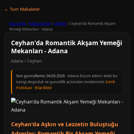
← Tum Makaleler
Ana Sayfa
›
Adana Escort
›
Ceyhan
›
Ceyhan'da Romantik Akşam
Yemeği Mekanları - Adana
Ceyhan'da Romantik Akşam Yemeği
Mekanları - Adana
Adana / Ceyhan
Son guncelleme:
04.05.2026
· Adana Escort editor ekibi bu
icerigi dogruluk ve guncellik acisindan incelemistir.
Icerik
Politikasi
·
Ihlal Bildir
Ceyhan'da Aşkın ve Lezzetin Buluştuğu
Adresler: Romantik Bir Akşam Yemeği