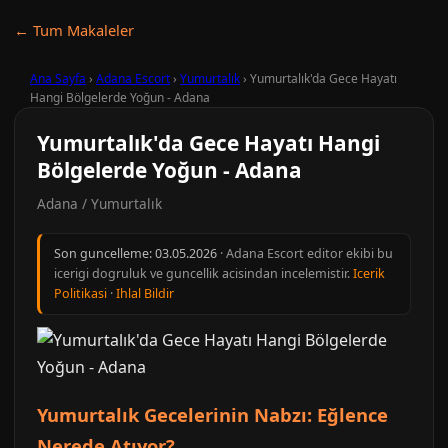
← Tum Makaleler
Ana Sayfa
›
Adana Escort
›
Yumurtalık
›
Yumurtalık'da Gece Hayatı
Hangi Bölgelerde Yoğun - Adana
Yumurtalık'da Gece Hayatı Hangi
Bölgelerde Yoğun - Adana
Adana / Yumurtalık
Son guncelleme:
03.05.2026
· Adana Escort editor ekibi bu
icerigi dogruluk ve guncellik acisindan incelemistir.
Icerik
Politikasi
·
Ihlal Bildir
Yumurtalık Gecelerinin Nabzı: Eğlence
Nerede Atıyor?