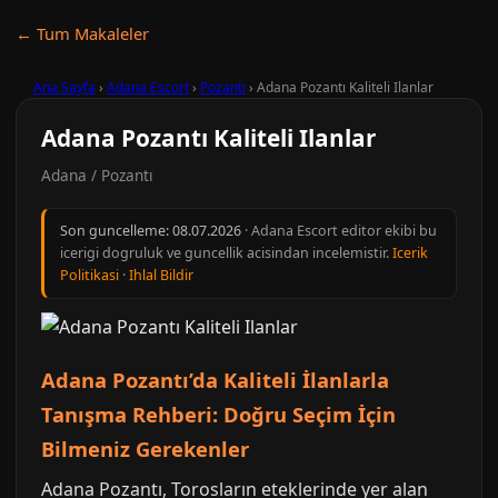
← Tum Makaleler
Ana Sayfa
›
Adana Escort
›
Pozantı
›
Adana Pozantı Kaliteli Ilanlar
Adana Pozantı Kaliteli Ilanlar
Adana / Pozantı
Son guncelleme:
08.07.2026
· Adana Escort editor ekibi bu
icerigi dogruluk ve guncellik acisindan incelemistir.
Icerik
Politikasi
·
Ihlal Bildir
Adana Pozantı’da Kaliteli İlanlarla
Tanışma Rehberi: Doğru Seçim İçin
Bilmeniz Gerekenler
Adana Pozantı, Torosların eteklerinde yer alan